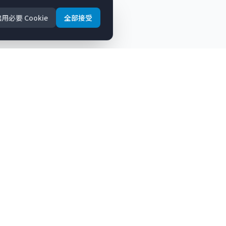
用必要 Cookie
全部接受
联系方式
Waterloo, Ontario, Canada
+1-519-721-7766
(
加拿大
)
+82-70-8098-7766
(
韩国
)
info@studyabroad-ai.com