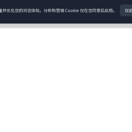
流量并优化您的浏览体验。分析和营销 Cookie 仅在您同意后启用。
仅启
帮助与支持
咨询
心（RCE）
立即申请
签证支持
学生续期
生活