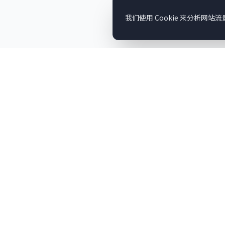
我们使用 Cookie 来分析网站
快速链接
NSISP
新斯科舍省留学生项目官方代理机构
地区教育中
为留学生搭建通往加拿大新斯科舍省优质教
申请指南
育的桥梁。
学生生活
新斯科舍省