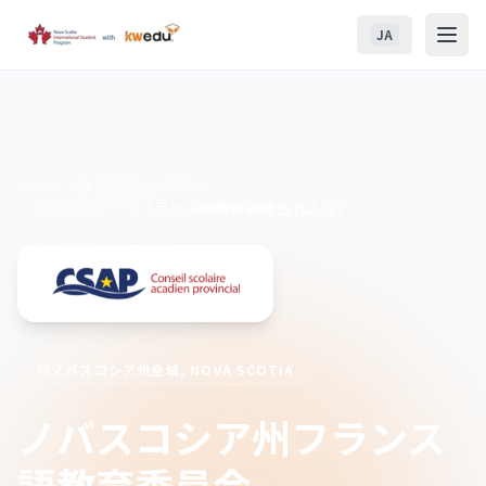
メインコンテンツへスキップ
JA
NSISP
教育委員会 (RCEs)
ホーム
教育委員会 (RCEs)
ノバスコシア州フランス語教育委員会 (CSAP)
学生生活
ノバスコシアでの生活
入学案内
ノバスコシア州全域
, NOVA SCOTIA
お問い合わせ
ノバスコシア州フランス
語教育委員会