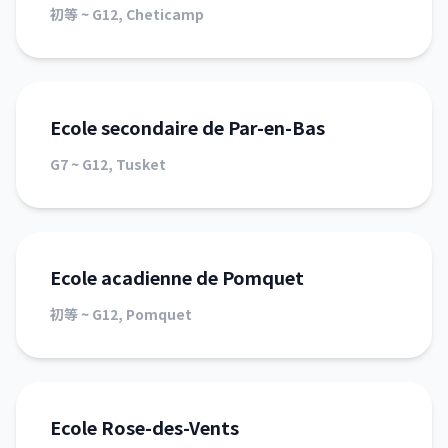
初等 ~ G12, Cheticamp
Ecole secondaire de Par-en-Bas
G7 ~ G12, Tusket
Ecole acadienne de Pomquet
初等 ~ G12, Pomquet
Ecole Rose-des-Vents