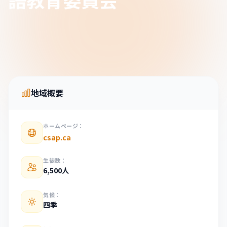
English
한국어
日本語
中文
EN
KO
JA
ZH
地域概要
ホームページ：
csap.ca
生徒数：
6,500人
気候：
四季