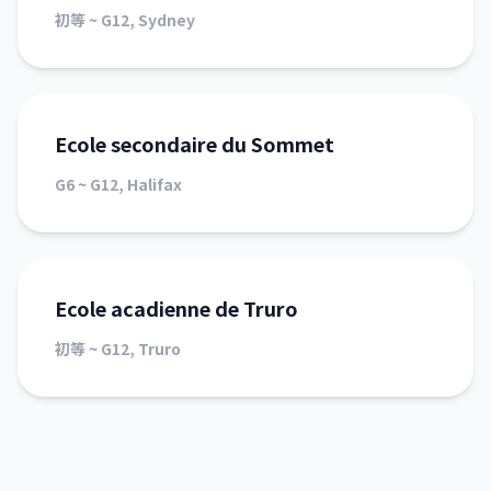
初等 ~ G12, Sydney
Ecole secondaire du Sommet
G6 ~ G12, Halifax
Ecole acadienne de Truro
初等 ~ G12, Truro