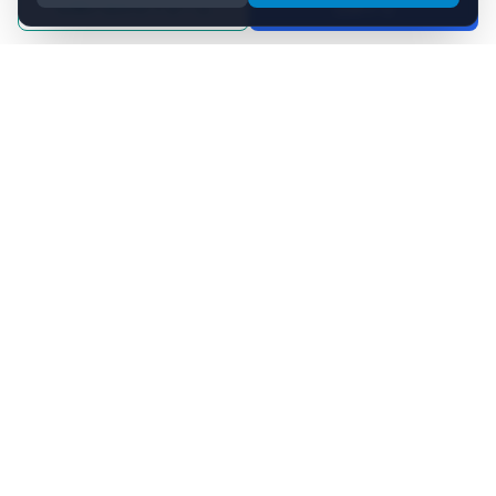
お問い合わせフォーム
出願する
NSISP（ノバスコシア州国際留学生プログラム）公式代理店
カナダ・ノバスコシア州の教育機関と世界中の留学生をつなぎま
す。
クイックリンク
NSISP