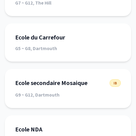
G7 ~ G12, The Hill
Ecole du Carrefour
G5 ~ G8, Dartmouth
Ecole secondaire Mosaique
IB
G9 ~ G12, Dartmouth
Ecole NDA